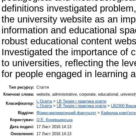
definitions investigated problem,
the university website as an impo
information and educational spa
robust educational content websit
Investigated the importance of c
to universities, reflecting the l
for people engaged in learning ac
Тип ресурсу:
Стаття
Ключові слова:
website, administrative, corporate, educational, univers
L Освіта
>
LB Теорія і практика освіти
Класифікатор:
L Освіта
>
LB Теорія і практика освіти
>
LB2300 Вища 
Відділи:
Фізико-математичний факультет
>
Кафедра комп’ютер
Користувач:
О.Е. Коневщинська
Дата подачі:
17 Лист 2016 14:13
Оновлення:
17 Лист 2016 14:13