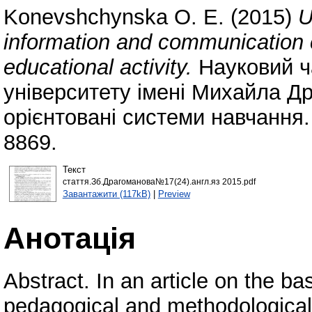
Konevshchynska O. E.
(2015)
U
information and communication c
educational activity.
Науковий ч
університету імені Михайла Др
орієнтовані системи навчання.
8869.
Текст
стаття.Зб.Драгоманова№17(24).англ.яз 2015.pdf
Завантажити (117kB)
|
Preview
Анотація
Abstract. In an article on the ba
pedagogical and methodological s