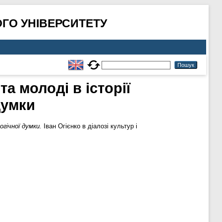
ГО УНІВЕРСИТЕТУ
а молоді в історії
думки
огічної думки.
Іван Огієнко в діалозі культур і