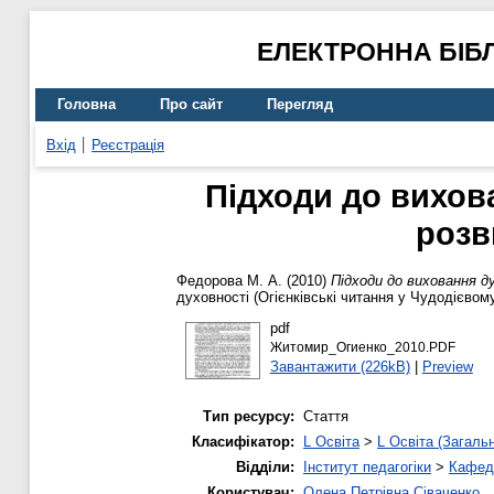
ЕЛЕКТРОННА БІБ
Головна
Про сайт
Перегляд
Вхід
Реєстрація
Підходи до вихова
розв
Федорова М. А.
(2010)
Підходи до виховання ду
духовності (Огієнківські читання у Чудодієвому
pdf
Житомир_Огиенко_2010.PDF
Завантажити (226kB)
|
Preview
Тип ресурсу:
Стаття
Класифікатор:
L Освіта
>
L Освіта (Загаль
Відділи:
Інститут педагогіки
>
Кафедр
Користувач:
Олена Петрівна Сіваченко