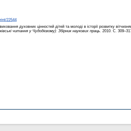
print/22544
иховання духовних цінностей дітей та молоді в історії розвитку вітчизня
ківські читання у Чудодієвому): Збірник наукових праць
. 2010. С. 309–31