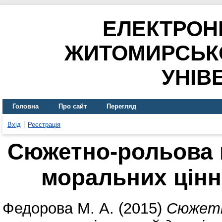
ЕЛЕКТРОН
ЖИТОМИРСЬК
УНІВ
Головна
Про сайт
Перегляд
Вхід
Реєстрація
Сюжетно-рольова г
моральних цінн
Федорова М. А.
(2015)
Сюжетно