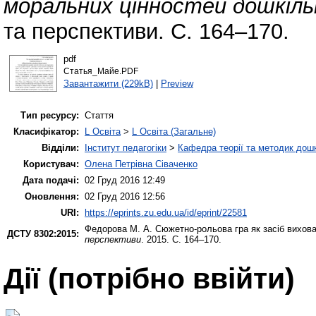
моральних цінностей дошкільн
та перспективи. С. 164–170.
pdf
Статья_Майе.PDF
Завантажити (229kB)
|
Preview
Тип ресурсу:
Стаття
Класифікатор:
L Освіта
>
L Освіта (Загальне)
Відділи:
Інститут педагогіки
>
Кафедра теорії та методик дошк
Користувач:
Олена Петрівна Сіваченко
Дата подачі:
02 Груд 2016 12:49
Оновлення:
02 Груд 2016 12:56
URI:
https://eprints.zu.edu.ua/id/eprint/22581
Федорова М. А.
Сюжетно-рольова гра як засіб вихова
ДСТУ 8302:2015:
перспективи
. 2015. С. 164–170.
Дії ​​(потрібно ввійти)