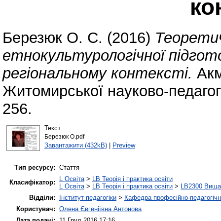
ко
Березюк О. С.
(2016)
Теоретич
етнокультурологічної підгот
регіональному контексті.
Акм
Житомирської науково-педагог
256.
Текст
Березюк О.pdf
Завантажити (432kB)
|
Preview
Тип ресурсу:
Стаття
L Освіта
>
LB Теорія і практика освіти
Класифікатор:
L Освіта
>
LB Теорія і практика освіти
>
LB2300 Вища 
Відділи:
Інститут педагогіки
>
Кафедра професійно-педагогічної
Користувач:
Олена Євгеніївна Антонова
Дата подачі:
11 Груд 2016 17:16