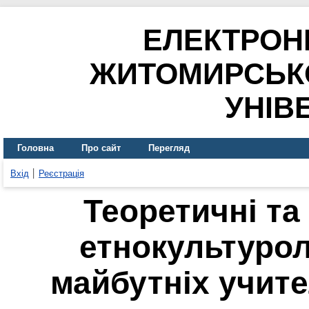
ЕЛЕКТРОН
ЖИТОМИРСЬК
УНІВ
Головна
Про сайт
Перегляд
Вхід
Реєстрація
Теоретичні та
етнокультурол
майбутніх учите