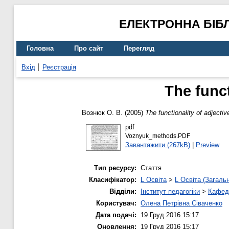
ЕЛЕКТРОННА БІБ
Головна
Про сайт
Перегляд
Вхід
Реєстрація
The funct
Вознюк О. В.
(2005)
The functionality of adjectiv
pdf
Voznyuk_methods.PDF
Завантажити (267kB)
|
Preview
Тип ресурсу:
Стаття
Класифікатор:
L Освіта
>
L Освіта (Загаль
Відділи:
Інститут педагогіки
>
Кафедр
Користувач:
Олена Петрівна Сіваченко
Дата подачі:
19 Груд 2016 15:17
Оновлення:
19 Груд 2016 15:17