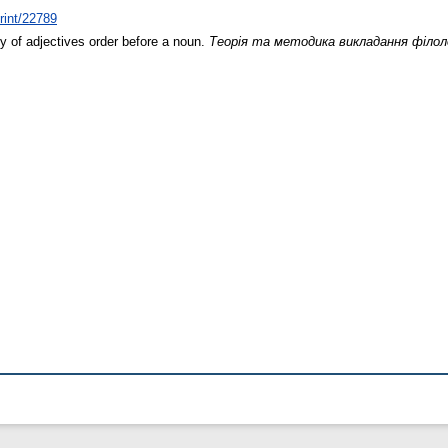
print/22789
y of adjectives order before a noun.
Теорія та методика викладання філоло