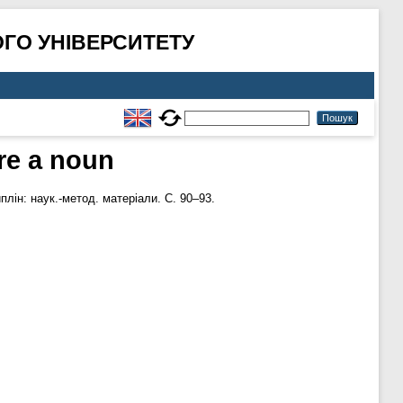
ГО УНІВЕРСИТЕТУ
ore a noun
лін: наук.-метод. матеріали. С. 90–93.