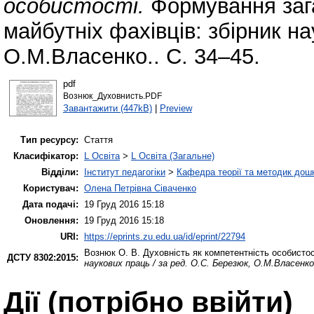
особистості.
Формування зага
майбутніх фахівців: збірник на
О.М.Власенко.. С. 34–45.
pdf
Вознюк_Духовнисть.PDF
Завантажити (447kB)
|
Preview
Тип ресурсу:
Стаття
Класифікатор:
L Освіта
>
L Освіта (Загальне)
Відділи:
Інститут педагогіки
>
Кафедра теорії та методик дошк
Користувач:
Олена Петрівна Сіваченко
Дата подачі:
19 Груд 2016 15:18
Оновлення:
19 Груд 2016 15:18
URI:
https://eprints.zu.edu.ua/id/eprint/22794
Вознюк О. В.
Духовність як компетентність особистос
ДСТУ 8302:2015:
наукових праць / за ред. О.С. Березюк, О.М.Власенко
Дії ​​(потрібно ввійти)