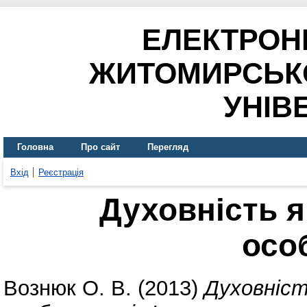
ЕЛЕКТРОН
ЖИТОМИРСЬК
УНІВ
Головна
Про сайт
Перегляд
Вхід
Реєстрація
Духовність я
осо
Вознюк О. В.
(2013)
Духовніс