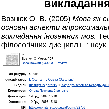
викладання
Вознюк О. В.
(2005)
Мова як 
основні аспекти апроксимал
викладання іноземних мов.
Тео
філологічних дисциплін : наук.
pdf
Вознюк_О_Метод.PDF
Завантажити (643kB)
|
Preview
Тип ресурсу:
Стаття
Класифікатор:
L Освіта
>
L Освіта (Загальне)
Відділи:
Інститут педагогіки
>
Кафедра теорії та методик дошк
Користувач:
Олена Петрівна Сіваченко
Дата подачі:
19 Груд 2016 15:18
Оновлення:
19 Груд 2016 15:18
URI:
https://eprints.zu.edu.ua/id/eprint/22796