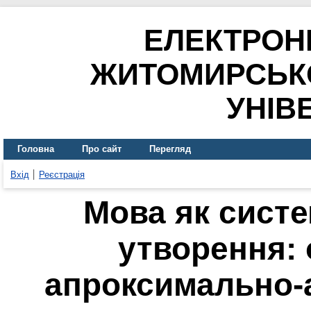
ЕЛЕКТРОН
ЖИТОМИРСЬК
УНІВ
Головна
Про сайт
Перегляд
Вхід
Реєстрація
Мова як сист
утворення: 
апроксимально-