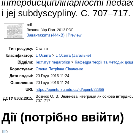
інтердисциплінарності педаго
i jej subdyscypliny. С. 707–717.
pdf
Вознюк_Укр-Пол_2013.PDF
Завантажити (444kB)
|
Preview
Тип ресурсу:
Стаття
Класифікатор:
L Освіта
>
L Освіта (Загальне)
Відділи:
Інститут педагогіки
>
Кафедра теорії та методик дошк
Користувач:
Олена Петрівна Сіваченко
Дата подачі:
20 Груд 2016 11:24
Оновлення:
20 Груд 2016 11:24
URI:
https://eprints.zu.edu.ua/id/eprint/22866
Вознюк О. В.
Знаннєва інтеграція як основа інтердисц
ДСТУ 8302:2015:
707–717.
Дії ​​(потрібно ввійти)