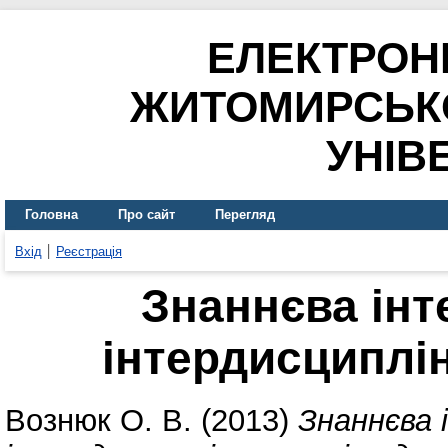
ЕЛЕКТРОН
ЖИТОМИРСЬК
УНІВ
Головна
Про сайт
Перегляд
Вхід
Реєстрація
Знаннєва інт
інтердисциплін
Вознюк О. В.
(2013)
Знаннєва 