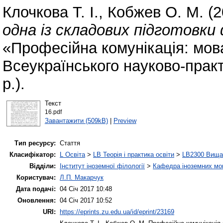
Клочкова Т. І.
,
Кобжев О. М.
(2
одна із складових підготовки ф
«Професійна комунікація: мова 
Всеукраїнського науково-прак
р.).
Текст
16.pdf
Завантажити (509kB)
|
Preview
Тип ресурсу:
Стаття
Класифікатор:
L Освіта
>
LB Теорія і практика освіти
>
LB2300 Вища 
Відділи:
Інститут іноземної філології
>
Кафедра іноземних мов 
Користувач:
Л.П. Макарчук
Дата подачі:
04 Січ 2017 10:48
Оновлення:
04 Січ 2017 10:52
URI:
https://eprints.zu.edu.ua/id/eprint/23169