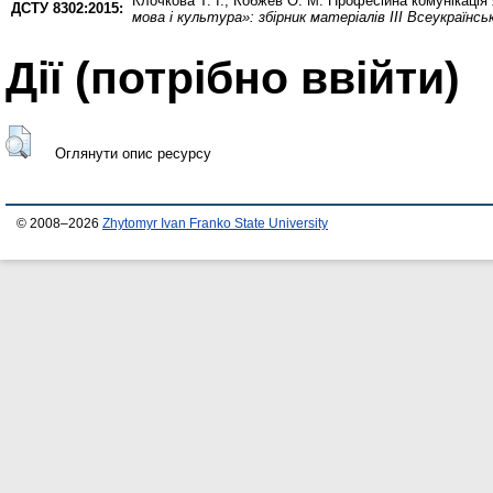
Клочкова Т. І.
,
Кобжев О. М.
Професійна комунікація я
ДСТУ 8302:2015:
мова і культура»: збірник матеріалів IІІ Всеукраїнс
Дії ​​(потрібно ввійти)
Оглянути опис ресурсу
© 2008–2026
Zhytomyr Ivan Franko State University