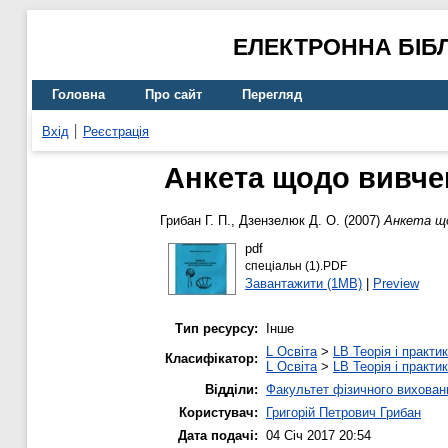
ЕЛЕКТРОННА БІБ
Головна
Про сайт
Перегляд
Вхід
Реєстрація
Анкета щодо вивче
Грибан Г. П.
,
Дзензелюк Д. О.
(2007)
Анкета що
pdf
спеціальн (1).PDF
Завантажити (1MB)
|
Preview
Тип ресурсу:
Інше
L Освіта
>
LB Теорія і практик
Класифікатор:
L Освіта
>
LB Теорія і практик
Відділи:
Факультет фізичного вихован
Користувач:
Григорій Петрович Грибан
Дата подачі:
04 Січ 2017 20:54