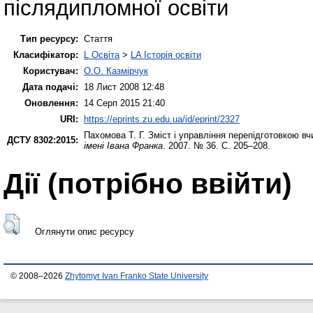
післядипломної освіти
Тип ресурсу:
Стаття
Класифікатор:
L Освіта
>
LA Історія освіти
Користувач:
О.О. Казмірчук
Дата подачі:
18 Лист 2008 12:48
Оновлення:
14 Серп 2015 21:40
URI:
https://eprints.zu.edu.ua/id/eprint/2327
Пахомова Т. Г.
Зміст і управління перепідготовкою вч
ДСТУ 8302:2015:
імені Івана Франка
. 2007. № 36. С. 205–208.
Дії ​​(потрібно ввійти)
Оглянути опис ресурсу
© 2008–2026
Zhytomyr Ivan Franko State University