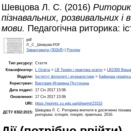
Шевцова Л. С.
(2016)
Риторика
пізнавальних, розвивальних і 
мови.
Педагогічна риторика: іст
pdf
Л._С._Шевцова.PDF
Завантажити (302kB)
|
Preview
Тип ресурсу:
Стаття
Класифікатор:
L Освіта
>
LB Теорія і практика освіти
>
LB2300 Вища 
Відділи:
Інститут філології і журналістики
>
Кафедра українськ
Користувач:
Виктория Игоревна Пустохина
Дата подачі:
17 Січ 2017 13:06
Оновлення:
17 Січ 2017 13:06
URI:
https://eprints.zu.edu.ua/id/eprint/23315
Шевцова Л. С.
Риторика вчителя в досягненні пізнава
ДСТУ 8302:2015:
риторика: історія, теорія, практика
. 2016.
Дії ​​(потрібно ввійти)