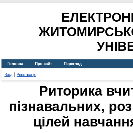
ЕЛЕКТРОН
ЖИТОМИРСЬК
УНІВ
Головна
Про сайт
Перегляд
Вхід
Реєстрація
Риторика вчи
пізнавальних, ро
цілей навчанн