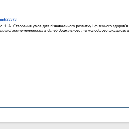
print/23373
о Н. А.
Створення умов для пізнавального розвитку і фізичного здоров’я 
ичної компетентності в дітей дошкільного та молодшого шкільного в