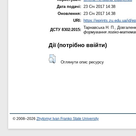
Дата подачі:
23 Січ 2017 14:38
Оновлення:
23 Січ 2017 14:38
URI:
https://eprints.zu.edu.ua/id/e
Тарнавська Н. П.
,
Довгаленк
ДСТУ 8302:2015:
формування логіко-математ
Дії ​​(потрібно ввійти)
Оглянути опис ресурсу
© 2008–2026
Zhytomyr Ivan Franko State University