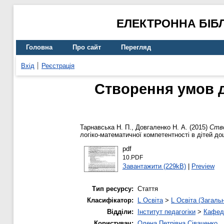
ЕЛЕКТРОННА БІБ
Головна
Про сайт
Перегляд
Вхід
Реєстрація
Створення умов д
Тарнавська Н. П.
,
Довгаленко Н. А.
(2015)
Ство
логіко-математичної компетентності в дітей до
pdf
10.PDF
Завантажити (229kB)
|
Preview
Тип ресурсу:
Стаття
Класифікатор:
L Освіта
>
L Освіта (Загаль
Відділи:
Інститут педагогіки
>
Кафедр
Користувач:
Олена Петрівна Сіваченко