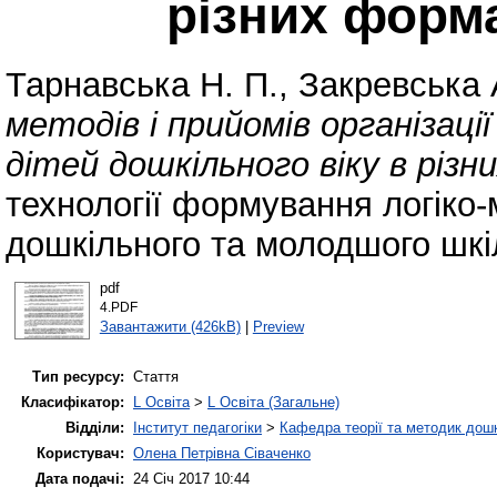
різних форм
Тарнавська Н. П.
,
Закревська 
методів і прийомів організа
дітей дошкільного віку в різ
технології формування логіко-
дошкільного та молодшого шкіл
pdf
4.PDF
Завантажити (426kB)
|
Preview
Тип ресурсу:
Стаття
Класифікатор:
L Освіта
>
L Освіта (Загальне)
Відділи:
Інститут педагогіки
>
Кафедра теорії та методик дошк
Користувач:
Олена Петрівна Сіваченко
Дата подачі:
24 Січ 2017 10:44