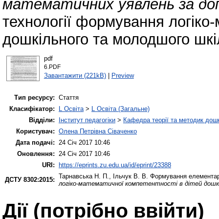
математичних уявлень за до
технології формування логіко-
дошкільного та молодшого шкіл
pdf
6.PDF
Завантажити (221kB)
|
Preview
Тип ресурсу:
Стаття
Класифікатор:
L Освіта
>
L Освіта (Загальне)
Відділи:
Інститут педагогіки
>
Кафедра теорії та методик дошк
Користувач:
Олена Петрівна Сіваченко
Дата подачі:
24 Січ 2017 10:46
Оновлення:
24 Січ 2017 10:46
URI:
https://eprints.zu.edu.ua/id/eprint/23388
Тарнавська Н. П.
,
Ільчук В. В.
Формування елементар
ДСТУ 8302:2015:
логіко-математичної компетентності в дітей дошкі
Дії ​​(потрібно ввійти)