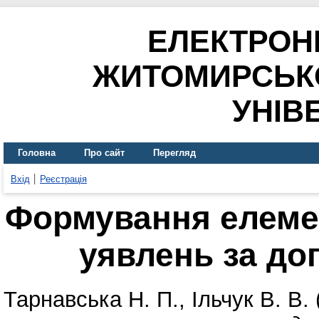
ЕЛЕКТРОН
ЖИТОМИРСЬК
УНІВ
Головна
Про сайт
Перегляд
Вхід
Реєстрація
Формування елеме
уявлень за до
Тарнавська Н. П.
,
Ільчук В. В.