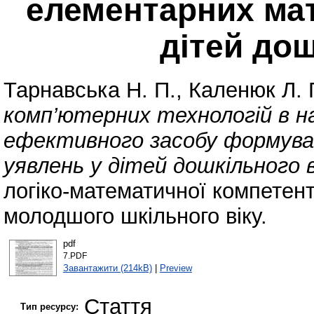
елементарних ма
дітей дош
Тарнавська Н. П.
,
Каленюк Л. 
комп’ютерних технологій в н
ефективного засобу формув
уявлень у дітей дошкільного в
логіко-математичної компетент
молодшого шкільного віку.
pdf
7.PDF
Завантажити (214kB)
|
Preview
Стаття
Тип ресурсу: