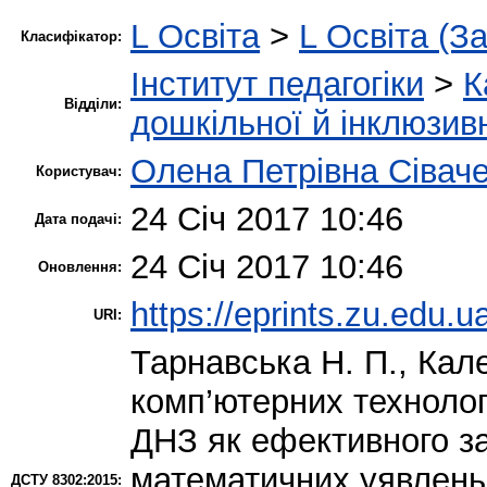
L Освіта
>
L Освіта (З
Класифікатор:
Інститут педагогіки
>
К
Відділи:
дошкільної й інклюзивн
Олена Петрівна Сівач
Користувач:
24 Січ 2017 10:46
Дата подачі:
24 Січ 2017 10:46
Оновлення:
https://eprints.zu.edu.u
URI:
Тарнавська Н. П.
,
Кале
комп’ютерних технолог
ДНЗ як ефективного з
математичних уявлень 
ДСТУ 8302:2015: