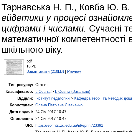
Тарнавська Н. П.
,
Ковба Ю. В.
ейдетики у процесі ознайомле
цифрами і числами.
Сучасні те
математичної компетентності 
шкільного віку.
pdf
10.PDF
Завантажити (210kB)
|
Preview
Тип ресурсу:
Стаття
Класифікатор:
L Освіта
>
L Освіта (Загальне)
Відділи:
Інститут педагогіки
>
Кафедра теорії та методик дошк
Користувач:
Олена Петрівна Сіваченко
Дата подачі:
24 Січ 2017 10:47
Оновлення:
24 Січ 2017 10:47
URI:
https://eprints.zu.edu.ua/id/eprint/23391