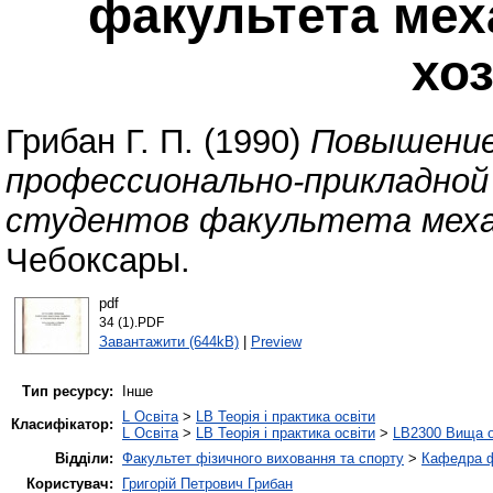
факультета мех
хо
Грибан Г. П.
(1990)
Повышени
профессионально-прикладной
студентов факультета механ
Чебоксары.
pdf
34 (1).PDF
Завантажити (644kB)
|
Preview
Тип ресурсу:
Інше
L Освіта
>
LB Теорія і практика освіти
Класифікатор:
L Освіта
>
LB Теорія і практика освіти
>
LB2300 Вища о
Відділи:
Факультет фізичного виховання та спорту
>
Кафедра ф
Користувач:
Григорій Петрович Грибан