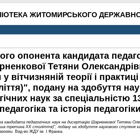
ЛІОТЕКА ЖИТОМИРСЬКОГО ДЕРЖАВНО
ного опонента кандидата педаго
рненкової Тетяни Олександрівн
у вітчизняній теорії і практиці
ліття)", подану на здобуття на
ічних наук за спеціальністю 13
педагогіка та історія педагогік
та кандидата педагогічних наук на дисертацію Шарненкової Тетяни Оле
 перша третина ХХ століття)", подану на здобуття наукового ступеня к
агогіки.
Вид-во ЖДУ ім. І.Франка.