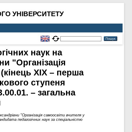
ГО УНІВЕРСИТЕТУ
гічних наук на
и "Організація
 (кінець ХІХ – перша
укового ступеня
.00.01. – загальна
и
ксандрівни "Організація самоосвіти вчителя у
андидата педагогічних наук за спеціальністю