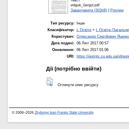
Текст
vidguk_Gergul.pdf
Завантажити (302kB)
|
Preview
Тип ресурсу:
Інше
Класифікатор:
L Освіта
>
L Освіта (Загальне
Користувач:
Олександр Сергійович Яценк
Дата подачі:
06 Лют 2017 00:57
Оновлення:
06 Лют 2017 01:06
URI:
https://eprints.zu.edu.ua/id/epr
Дії ​​(потрібно ввійти)
Оглянути опис ресурсу
© 2008–2026
Zhytomyr Ivan Franko State University