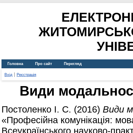
ЕЛЕКТРОН
ЖИТОМИРСЬК
УНІВ
Головна
Про сайт
Перегляд
Вхід
Реєстрація
Види модальност
Постоленко І. С.
(2016)
Види м
«Професійна комунікація: мова 
Всеукраїнського науково-прак