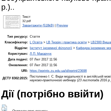
р.)..
Текст
32.pdf
Завантажити (518kB)
|
Preview
Тип ресурсу:
Стаття
Класифікатор:
L Освіта
>
LB Теорія і практика освіти
>
LB2300 Вища 
Відділи:
Інститут іноземної філології
>
Кафедра іноземних мов 
Користувач:
Л.П. Макарчук
Дата подачі:
07 Лют 2017 11:56
Оновлення:
07 Лют 2017 11:56
URI:
https://eprints.zu.edu.ua/id/eprint/23698
Постоленко І. С.
Види модальності в англійській мов
ДСТУ 8302:2015:
науково-практичного вебінару (23 листопада 2016 р.
Дії ​​(потрібно ввійти)
Оглянути опис ресурсу