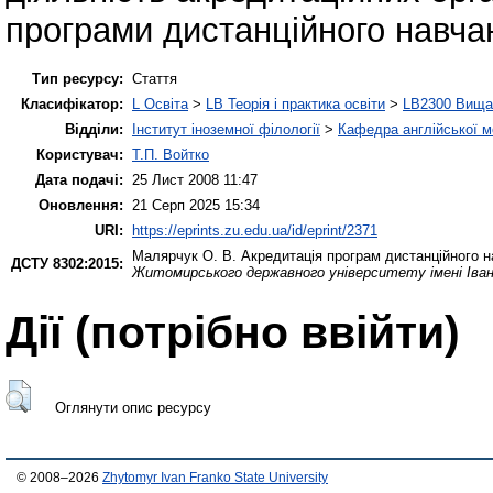
програми дистанційного навча
Тип ресурсу:
Стаття
Класифікатор:
L Освіта
>
LB Теорія і практика освіти
>
LB2300 Вища 
Відділи:
Інститут іноземної філології
>
Кафедра англійської мо
Користувач:
Т.П. Войтко
Дата подачі:
25 Лист 2008 11:47
Оновлення:
21 Серп 2025 15:34
URI:
https://eprints.zu.edu.ua/id/eprint/2371
Малярчук О. В.
Акредитація програм дистанційного 
ДСТУ 8302:2015:
Житомирського державного університету імені Іва
Дії ​​(потрібно ввійти)
Оглянути опис ресурсу
© 2008–2026
Zhytomyr Ivan Franko State University