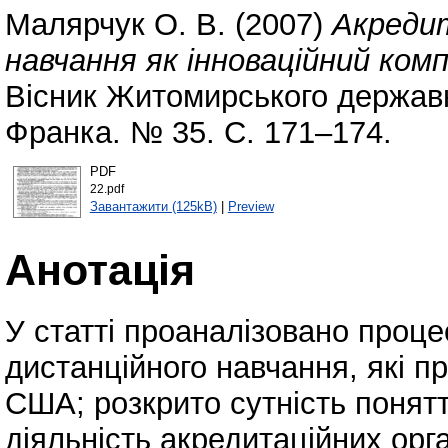
Малярчук О. В.
(2007)
Акредит
навчання як інноваційний ко
Вісник Житомирського державно
Франка. № 35. С. 171–174.
PDF
22.pdf
Завантажити (125kB)
|
Preview
Анотація
У статті проаналізовано проц
дистанційного навчання, які 
США; розкрито сутність понятт
діяльність акредитаційних орга