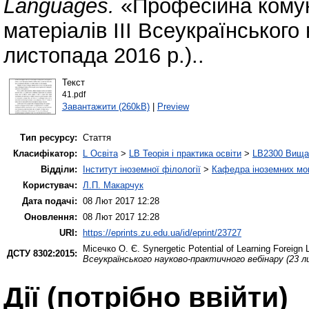
Languages.
«Професійна комуні
матеріалів IІІ Всеукраїнського
листопада 2016 р.)..
Текст
41.pdf
Завантажити (260kB)
|
Preview
Тип ресурсу:
Стаття
Класифікатор:
L Освіта
>
LB Теорія і практика освіти
>
LB2300 Вища 
Відділи:
Інститут іноземної філології
>
Кафедра іноземних мов 
Користувач:
Л.П. Макарчук
Дата подачі:
08 Лют 2017 12:28
Оновлення:
08 Лют 2017 12:28
URI:
https://eprints.zu.edu.ua/id/eprint/23727
Місечко О. Є.
Synergetic Potential of Learning Foreign
ДСТУ 8302:2015:
Всеукраїнського науково-практичного вебінару (23 л
Дії ​​(потрібно ввійти)