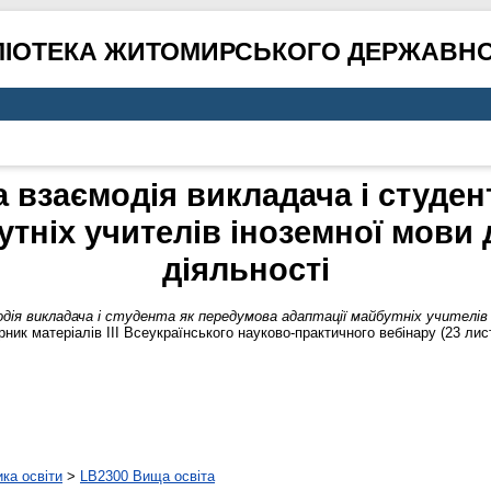
ЛІОТЕКА ЖИТОМИРСЬКОГО ДЕРЖАВНО
а взаємодія викладача і студе
утніх учителів іноземної мови
діяльності
дія викладача і студента як передумова адаптації майбутніх учителів і
рник матеріалів IІІ Всеукраїнського науково-практичного вебінару (23 лис
ика освіти
>
LB2300 Вища освіта