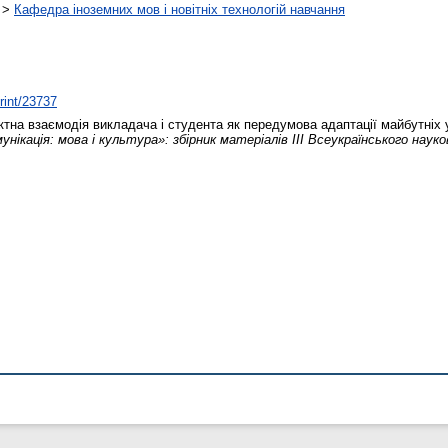
>
Кафедра іноземних мов і новітніх технологій навчання
print/23737
ктна взаємодія викладача і студента як передумова адаптації майбутніх 
унікація: мова і культура»: збірник матеріалів IІІ Всеукраїнського нау