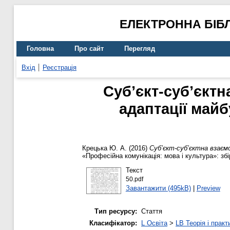
ЕЛЕКТРОННА БІБ
Головна
Про сайт
Перегляд
Вхід
Реєстрація
Суб’єкт-суб’єктн
адаптації майб
Крецька Ю. А.
(2016)
Суб’єкт-суб’єктна взаємо
«Професійна комунікація: мова і культура»: збі
Текст
50.pdf
Завантажити (495kB)
|
Preview
Тип ресурсу:
Стаття
Класифікатор:
L Освіта
>
LB Теорія і практ