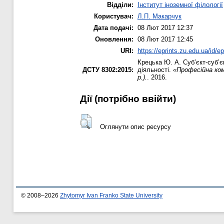
Відділи:
Інститут іноземної філології
Користувач:
Л.П. Макарчук
Дата подачі:
08 Лют 2017 12:37
Оновлення:
08 Лют 2017 12:45
URI:
https://eprints.zu.edu.ua/id/e
Крецька Ю. А.
Суб’єкт-суб’є
ДСТУ 8302:2015:
діяльності.
«Професійна ком
р.).
. 2016.
Дії ​​(потрібно ввійти)
Оглянути опис ресурсу
© 2008–2026
Zhytomyr Ivan Franko State University