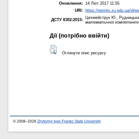
Оновлення:
14 Лют 2017 11:55
URI:
https://eprints.zu.edu.ua/id/e
Цехмейструк Ю.
,
Рудницька
ДСТУ 8302:2015:
математичної компетентнос
Дії ​​(потрібно ввійти)
Оглянути опис ресурсу
© 2008–2026
Zhytomyr Ivan Franko State University