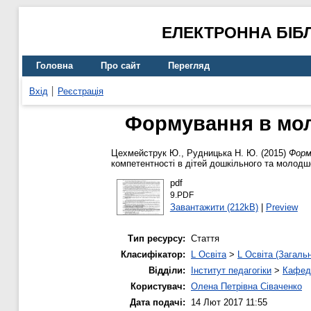
ЕЛЕКТРОННА БІБ
Головна
Про сайт
Перегляд
Вхід
Реєстрація
Формування в мол
Цехмейструк Ю.
,
Рудницька Н. Ю.
(2015)
Форм
компетентності в дітей дошкільного та молодшо
pdf
9.PDF
Завантажити (212kB)
|
Preview
Тип ресурсу:
Стаття
Класифікатор:
L Освіта
>
L Освіта (Загаль
Відділи:
Інститут педагогіки
>
Кафедр
Користувач:
Олена Петрівна Сіваченко
Дата подачі:
14 Лют 2017 11:55