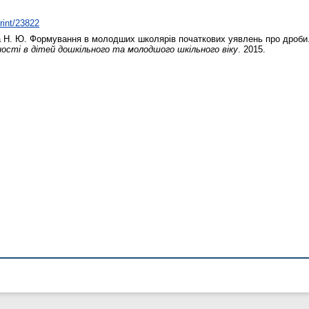
print/23822
 Н. Ю.
Формування в молодших школярів початкових уявлень про дроби
ті в дітей дошкільного та молодшого шкільного віку
. 2015.