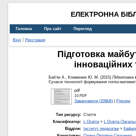
ЕЛЕКТРОННА БІБ
Головна
Про сайт
Перегляд
Вхід
Реєстрація
Підготовка майбу
інноваційних 
Баб’як А.
,
Клименюк Ю. М.
(2015)
Підготовка 
Сучасні технології формування логіко-математи
pdf
10.PDF
Завантажити (209kB)
|
Preview
Тип ресурсу:
Стаття
Класифікатор:
L Освіта
>
L Освіта (Загаль
Відділи:
Інститут педагогіки
>
Кафедр
Користувач:
Олена Петрівна Сіваченко