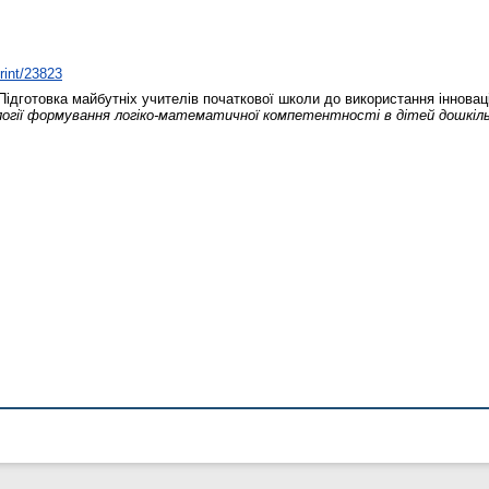
print/23823
ідготовка майбутніх учителів початкової школи до використання інновац
логії формування логіко-математичної компетентності в дітей дошкіль