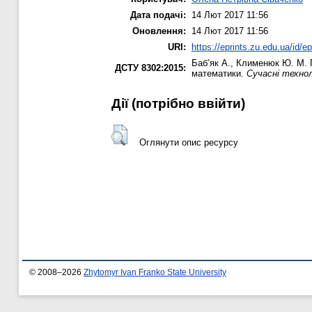
Дата подачі:
14 Лют 2017 11:56
Оновлення:
14 Лют 2017 11:56
URI:
https://eprints.zu.edu.ua/id/e
Баб’як А.
,
Клименюк Ю. М.
П
ДСТУ 8302:2015:
математики.
Сучасні техно
Дії ​​(потрібно ввійти)
Оглянути опис ресурсу
© 2008–2026
Zhytomyr Ivan Franko State University