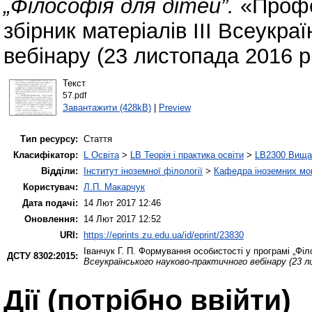
„Філософія для дітей”.
«Профес
збірник матеріалів IІІ Всеукра
вебінару (23 листопада 2016 р.
Текст
57.pdf
Завантажити (428kB)
|
Preview
Тип ресурсу:
Стаття
Класифікатор:
L Освіта
>
LB Теорія і практика освіти
>
LB2300 Вища 
Відділи:
Інститут іноземної філології
>
Кафедра іноземних мов 
Користувач:
Л.П. Макарчук
Дата подачі:
14 Лют 2017 12:46
Оновлення:
14 Лют 2017 12:52
URI:
https://eprints.zu.edu.ua/id/eprint/23830
Іванчук Г. П.
Формування особистості у програмі „Філ
ДСТУ 8302:2015:
Всеукраїнського науково-практичного вебінару (23 л
Дії ​​(потрібно ввійти)