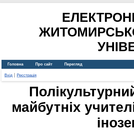
ЕЛЕКТРОН
ЖИТОМИРСЬК
УНІВ
Головна
Про сайт
Перегляд
Вхід
Реєстрація
Полікультурни
майбутніх учител
іноз