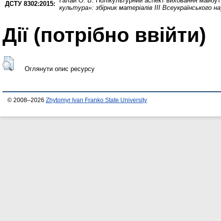
Галай О. В.
Полікультурний аспект виховання майбутн
ДСТУ 8302:2015:
культура»: збірник матеріалів IІІ Всеукраїнського н
Дії ​​(потрібно ввійти)
Оглянути опис ресурсу
© 2008–2026
Zhytomyr Ivan Franko State University