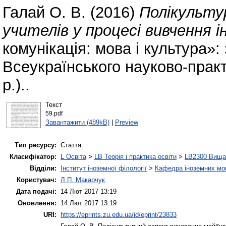
Галай О. В.
(2016)
Полікульту
учителів у процесі вивчення і
комунікація: мова і культура»: 
Всеукраїнського науково-прак
р.)..
Текст
59.pdf
Завантажити (489kB)
|
Preview
Тип ресурсу:
Стаття
Класифікатор:
L Освіта
>
LB Теорія і практика освіти
>
LB2300 Вища 
Відділи:
Інститут іноземної філології
>
Кафедра іноземних мов 
Користувач:
Л.П. Макарчук
Дата подачі:
14 Лют 2017 13:19
Оновлення:
14 Лют 2017 13:19
URI:
https://eprints.zu.edu.ua/id/eprint/23833