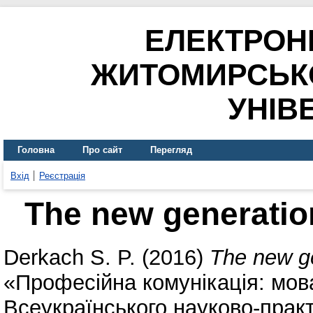
ЕЛЕКТРОН
ЖИТОМИРСЬК
УНІВ
Головна
Про сайт
Перегляд
Вхід
Реєстрація
The new generatio
Derkach S. P.
(2016)
The new g
«Професійна комунікація: мова 
Всеукраїнського науково-прак