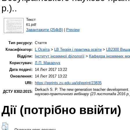
р.)..
Текст
61.pdf
Завантажити (254kB)
|
Preview
Тип ресурсу:
Стаття
Класифікатор:
L Освіта
>
LB Теорія і практика освіти
>
LB2300 Вища 
Відділи:
Інститут іноземної філології
>
Кафедра іноземних мов 
Користувач:
Л.П. Макарчук
Дата подачі:
14 Лют 2017 13:22
Оновлення:
14 Лют 2017 13:22
URI:
https://eprints.zu.edu.ua/id/eprint/23835
Derkach S. P.
The new generation teacher development
ДСТУ 8302:2015:
науково-практичного вебінару (23 листопада 2016 р.
Дії ​​(потрібно ввійти)
Оглянути опис ресурсу