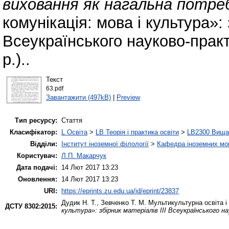
виховання як нагальна потре
комунікація: мова і культура»: 
Всеукраїнського науково-прак
р.)..
Текст
63.pdf
Завантажити (497kB)
|
Preview
Тип ресурсу:
Стаття
Класифікатор:
L Освіта
>
LB Теорія і практика освіти
>
LB2300 Вища 
Відділи:
Інститут іноземної філології
>
Кафедра іноземних мов 
Користувач:
Л.П. Макарчук
Дата подачі:
14 Лют 2017 13:23
Оновлення:
14 Лют 2017 13:23
URI:
https://eprints.zu.edu.ua/id/eprint/23837
Дудик Н. Т.
,
Зевченко Т. М.
Мультикультурна освіта і
ДСТУ 8302:2015:
культура»: збірник матеріалів IІІ Всеукраїнського н