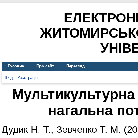
ЕЛЕКТРОН
ЖИТОМИРСЬК
УНІВ
Головна
Про сайт
Перегляд
Вхід
Реєстрація
Мультикультурна 
нагальна по
Дудик Н. Т.
,
Зевченко Т. М.
(20