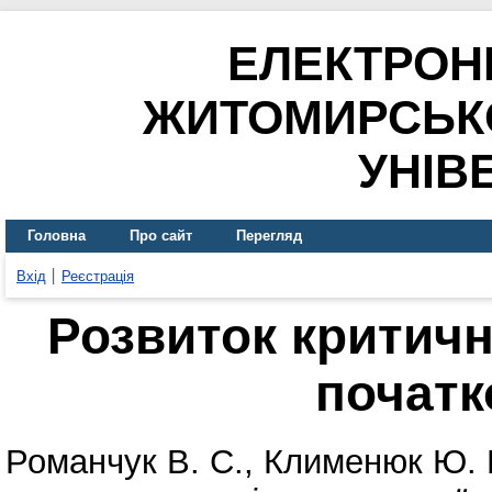
ЕЛЕКТРОН
ЖИТОМИРСЬК
УНІВ
Головна
Про сайт
Перегляд
Вхід
Реєстрація
Розвиток критичн
початк
Романчук В. С.
,
Клименюк Ю. 