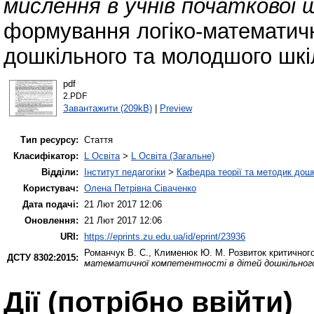
мислення в учнів початкової 
формування логіко-математичн
дошкільного та молодшого шкіл
pdf
2.PDF
Завантажити (209kB)
|
Preview
Тип ресурсу:
Стаття
Класифікатор:
L Освіта
>
L Освіта (Загальне)
Відділи:
Інститут педагогіки
>
Кафедра теорії та методик дошк
Користувач:
Олена Петрівна Сіваченко
Дата подачі:
21 Лют 2017 12:06
Оновлення:
21 Лют 2017 12:06
URI:
https://eprints.zu.edu.ua/id/eprint/23936
Романчук В. С.
,
Клименюк Ю. М.
Розвиток критичного
ДСТУ 8302:2015:
математичної компетентності в дітей дошкільного
Дії ​​(потрібно ввійти)