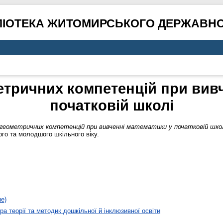
ЛІОТЕКА ЖИТОМИРСЬКОГО ДЕРЖАВНО
тричних компетенцій при вивч
початковій школі
геометричних компетенцій при вивченні математики у початковій школ
ого та молодшого шкільного віку.
не)
а теорії та методик дошкільної й інклюзивної освіти