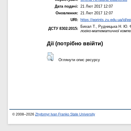
Дата подачі:
21 Лют 2017 12:07
Оновлення:
21 Лют 2017 12:07
URI:
https://eprints.zu.edu.ua/id/e
Бихал Т.
,
Рудницька Н. Ю.
Ф
ДСТУ 8302:2015:
логіко-математичної компе
Дії ​​(потрібно ввійти)
Оглянути опис ресурсу
© 2008–2026
Zhytomyr Ivan Franko State University