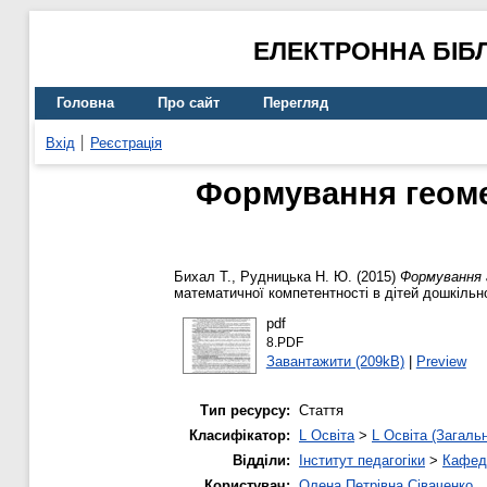
ЕЛЕКТРОННА БІБ
Головна
Про сайт
Перегляд
Вхід
Реєстрація
Формування геоме
Бихал Т.
,
Рудницька Н. Ю.
(2015)
Формування 
математичної компетентності в дітей дошкільн
pdf
8.PDF
Завантажити (209kB)
|
Preview
Тип ресурсу:
Стаття
Класифікатор:
L Освіта
>
L Освіта (Загаль
Відділи:
Інститут педагогіки
>
Кафедр
Користувач:
Олена Петрівна Сіваченко