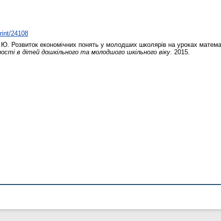
print/24108
 Ю.
Розвиток економічних понять у молодших школярів на уроках матем
ті в дітей дошкільного та молодшого шкільного віку
. 2015.