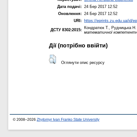
Дата подачі:
24 Бер 2017 12:52
Оновлення:
24 Бер 2017 12:52
URI:
https://eprints.zu.edu.ua/id/e
Кондратюк Т.
,
Рудницька Н.
ДСТУ 8302:2015:
математичної компетентнос
Дії ​​(потрібно ввійти)
Оглянути опис ресурсу
© 2008–2026
Zhytomyr Ivan Franko State University