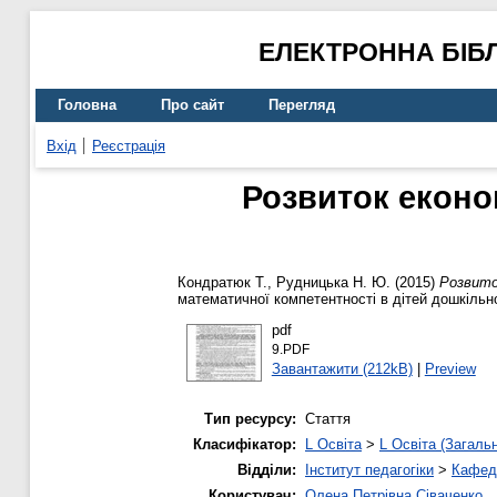
ЕЛЕКТРОННА БІБ
Головна
Про сайт
Перегляд
Вхід
Реєстрація
Розвиток еконо
Кондратюк Т.
,
Рудницька Н. Ю.
(2015)
Розвито
математичної компетентності в дітей дошкільн
pdf
9.PDF
Завантажити (212kB)
|
Preview
Тип ресурсу:
Стаття
Класифікатор:
L Освіта
>
L Освіта (Загаль
Відділи:
Інститут педагогіки
>
Кафедр
Користувач:
Олена Петрівна Сіваченко