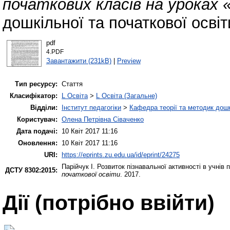
початкових класів на уроках «
дошкільної та початкової освіт
pdf
4.PDF
Завантажити (231kB)
|
Preview
Тип ресурсу:
Стаття
Класифікатор:
L Освіта
>
L Освіта (Загальне)
Відділи:
Інститут педагогіки
>
Кафедра теорії та методик дошк
Користувач:
Олена Петрівна Сіваченко
Дата подачі:
10 Квіт 2017 11:16
Оновлення:
10 Квіт 2017 11:16
URI:
https://eprints.zu.edu.ua/id/eprint/24275
Парійчук І.
Розвиток пізнавальної активності в учнів п
ДСТУ 8302:2015:
початкової освіти
. 2017.
Дії ​​(потрібно ввійти)