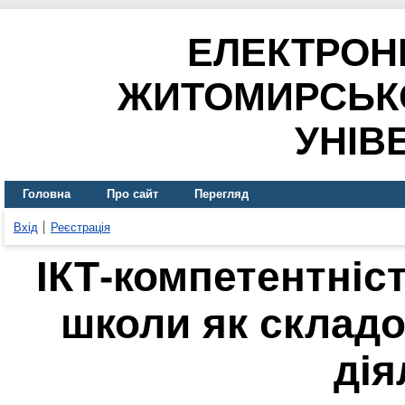
ЕЛЕКТРОН
ЖИТОМИРСЬК
УНІВ
Головна
Про сайт
Перегляд
Вхід
Реєстрація
ІКТ-компетентніс
школи як складо
дія