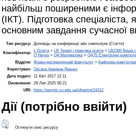
найбільш поширеними є інформ
(ІКТ). Підготовка спеціаліста,
основним завдання сучасної в
Тип ресурсу:
Доповідь на конференції або симпозіумі (Стаття)
L Освіта
>
LB Теорія і практика освіти
>
LB2300 Вища о
Класифікатор:
Q Наука
>
QA Математика
>
QA75 Електронні комп'ют
Відділи:
Фізико-математичний факультет
>
Кафедра комп’ютерн
Користувач:
Оксана Іванівна Яценко
Дата подачі:
11 Квіт 2017 12:11
Оновлення:
29 Лип 2025 00:21
URI:
https://eprints.zu.edu.ua/id/eprint/24312
Дії ​​(потрібно ввійти)
Оглянути опис ресурсу