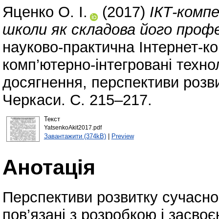
Яценко О. І.
(2017)
ІКТ-комп
школи як складова його профе
науково-практична Iнтернет-к
комп’ютерно-інтегровані техноло
досягнення, перспективи розви
Черкаси. С. 215–217.
Текст
YatsenkoAkit2017.pdf
Завантажити (374kB)
|
Preview
Анотація
Перспективи розвитку сучасног
пов’язані з розробкою і засво