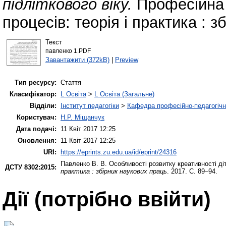
підліткового віку.
Професійна о
процесів: теорія і практика : 
Текст
павленко 1.PDF
Завантажити (372kB)
|
Preview
Тип ресурсу:
Стаття
Класифікатор:
L Освіта
>
L Освіта (Загальне)
Відділи:
Інститут педагогіки
>
Кафедра професійно-педагогічної
Користувач:
Н.Р. Міщанчук
Дата подачі:
11 Квіт 2017 12:25
Оновлення:
11 Квіт 2017 12:25
URI:
https://eprints.zu.edu.ua/id/eprint/24316
Павленко В. В.
Особливості розвитку креативності діт
ДСТУ 8302:2015:
практика : збірник наукових праць
. 2017. С. 89–94.
Дії ​​(потрібно ввійти)