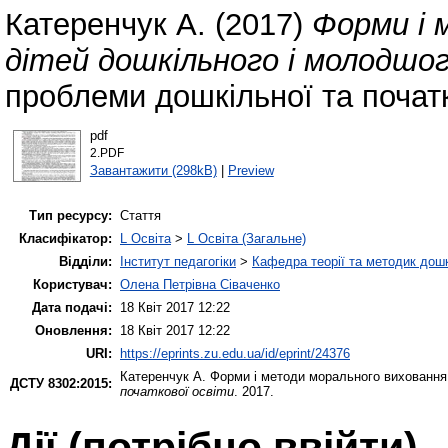
Катеренчук А.
(2017)
Форми і 
дітей дошкільного і молодшог
проблеми дошкільної та початк
pdf
2.PDF
Завантажити (298kB)
|
Preview
Тип ресурсу:
Стаття
Класифікатор:
L Освіта
>
L Освіта (Загальне)
Відділи:
Інститут педагогіки
>
Кафедра теорії та методик дошк
Користувач:
Олена Петрівна Сіваченко
Дата подачі:
18 Квіт 2017 12:22
Оновлення:
18 Квіт 2017 12:22
URI:
https://eprints.zu.edu.ua/id/eprint/24376
Катеренчук А.
Форми і методи морального виховання 
ДСТУ 8302:2015:
початкової освіти
. 2017.
Дії ​​(потрібно ввійти)