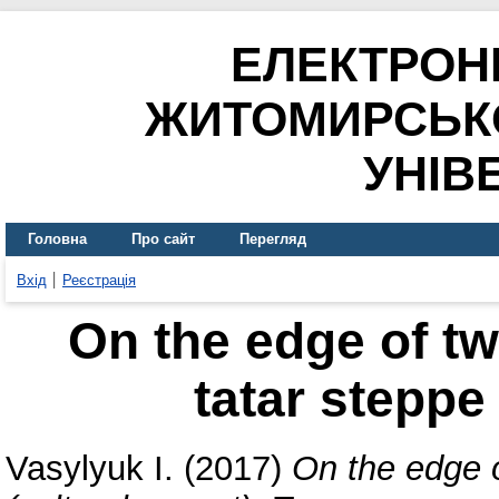
ЕЛЕКТРОН
ЖИТОМИРСЬК
УНІВ
Головна
Про сайт
Перегляд
Вхід
Реєстрація
On the edge of t
tatar steppe 
Vasylyuk I.
(2017)
On the edge o