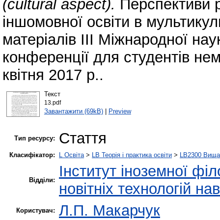
(cultural aspect).
Перспективи р
іншомовної освіти в мультикул
матеріалів ІІІ Міжнародної на
конференції для студентів не
квітня 2017 р..
Текст
13.pdf
Завантажити (69kB)
|
Preview
Стаття
Тип ресурсу:
Класифікатор:
L Освіта
>
LB Теорія і практика освіти
>
LB2300 Вища 
Інститут іноземної філ
Відділи:
новітніх технологій на
Л.П. Макарчук
Користувач: