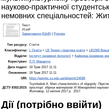
науково-практичної студентськ
немовних спеціальностей: Жито
Текст
20.pdf
Завантажити (61kB)
|
Preview
Тип ресурсу:
Стаття
Класифікатор:
L Освіта
>
LB Теорія і практика освіти
>
LB2300 Вища 
Відділи:
Інститут іноземної філології
>
Кафедра іноземних мов 
Користувач:
Л.П. Макарчук
Дата подачі:
18 Трав 2017 11:11
Оновлення:
18 Трав 2017 11:11
URI:
https://eprints.zu.edu.ua/id/eprint/24598
Tsymbaliuk A.
Main characterisitics of oligopoly.
Перспе
ДСТУ 8302:2015:
просторі: збірник матеріалів ІІІ Міжнародної науко
Житомир, 12 квітня 2017 р.
. 2017.
Дії ​​(потрібно ввійти)