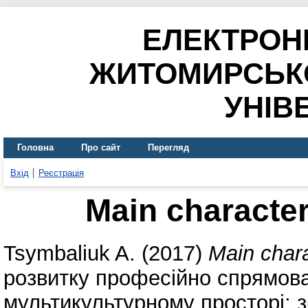
ЕЛЕКТРОН
ЖИТОМИРСЬК
УНІВ
Головна
Про сайт
Перегляд
Вхід
Реєстрація
Main characteri
Tsymbaliuk A.
(2017)
Main charac
розвитку професійно спрямова
мультикультурному просторі: з