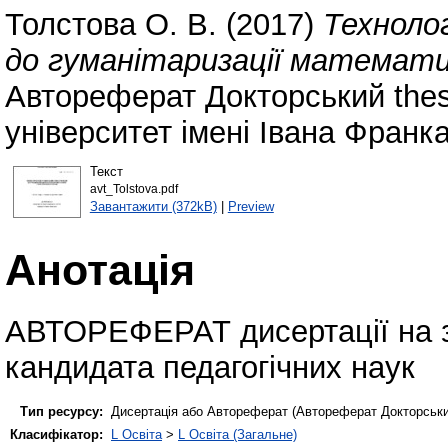
Толстова О. В.
(2017)
Техноло
до гуманітаризації математич
Автореферат Докторський the
університет імені Івана Франка
Текст
avt_Tolstova.pdf
Завантажити (372kB)
|
Preview
Анотація
АВТОРЕФЕРАТ дисертації на з
кандидата педагогічних наук
Тип ресурсу:
Дисертація або Автореферат (Автореферат Докторськи
Класифікатор:
L Освіта
>
L Освіта (Загальне)