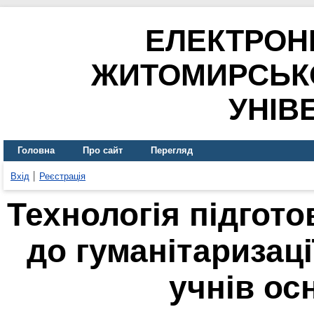
ЕЛЕКТРОН
ЖИТОМИРСЬК
УНІВ
Головна
Про сайт
Перегляд
Вхід
Реєстрація
Технологія підгото
до гуманітаризаці
учнів ос