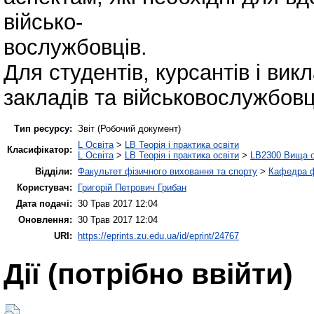
військо-
вослужбовців.
Для студентів, курсантів і ви
закладів та військовослужбовц
Тип ресурсу:
Звіт (Робочий документ)
L Освіта
>
LB Теорія і практика освіти
Класифікатор:
L Освіта
>
LB Теорія і практика освіти
>
LB2300 Вища о
Відділи:
Факультет фізичного виховання та спорту
>
Кафедра ф
Користувач:
Григорій Петрович Грибан
Дата подачі:
30 Трав 2017 12:04
Оновлення:
30 Трав 2017 12:04
URI:
https://eprints.zu.edu.ua/id/eprint/24767
Дії ​​(потрібно ввійти)