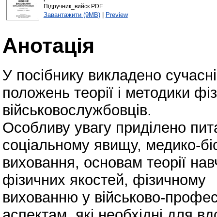
Підручник_вийск.PDF
Завантажити (9MB)
|
Preview
Анотація
У посібнику викладено сучасн
положень теорії і методики фі
військовослужбовців.
Особливу увагу приділено пит
соціальному явищу, медико-бі
виховання, основам теорії нав
фізичних якостей, фізичному
вихованню у військово-професі
аспектам, які необхідні для в