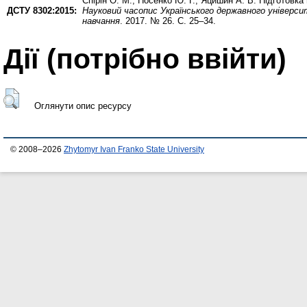
Спірін О. М.
,
Носенко Ю. Г.
,
Яцишин А. В.
Підготовка 
ДСТУ 8302:2015:
Науковий часопис Українського державного універс
навчання
. 2017. № 26. С. 25–34.
Дії ​​(потрібно ввійти)
Оглянути опис ресурсу
© 2008–2026
Zhytomyr Ivan Franko State University