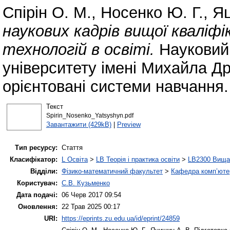
Спірін О. М.
,
Носенко Ю. Г.
,
Яц
наукових кадрів вищої кваліфі
технологій в освіті.
Науковий 
університету імені Михайла Др
орієнтовані системи навчання.
Текст
Spirin_Nosenko_Yatsyshyn.pdf
Завантажити (429kB)
|
Preview
Тип ресурсу:
Стаття
Класифікатор:
L Освіта
>
LB Теорія і практика освіти
>
LB2300 Вища 
Відділи:
Фізико-математичний факультет
>
Кафедра комп’ютер
Користувач:
С.В. Кузьменко
Дата подачі:
06 Черв 2017 09:54
Оновлення:
22 Трав 2025 00:17
URI:
https://eprints.zu.edu.ua/id/eprint/24859