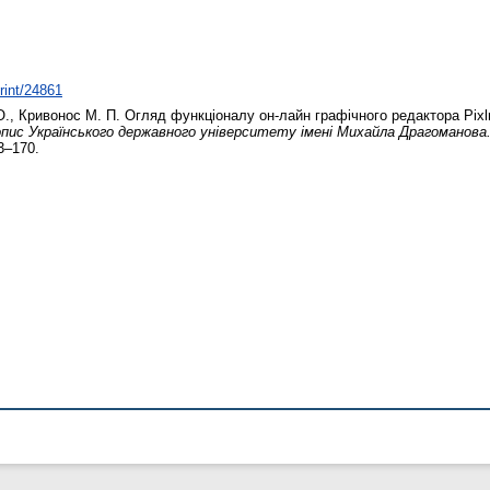
print/24861
О.
,
Кривонос М. П.
Огляд функціоналу он-лайн графічного редактора Pixlr
пис Українського державного університету імені Михайла Драгоманова
3–170.