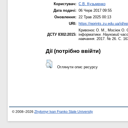
Користувач:
С.В. Кузьменко
Дата подачі:
06 Черв 2017 09:55
Оновлення:
22 Трав 2025 00:13
URI:
https://eprints.zu.edu.ua/id/e
Кривонос О. М.
,
Мосіюк О. 
ДСТУ 8302:2015:
інформатики.
Науковий часо
навчання
. 2017. № 26. С. 16
Дії ​​(потрібно ввійти)
Оглянути опис ресурсу
© 2008–2026
Zhytomyr Ivan Franko State University