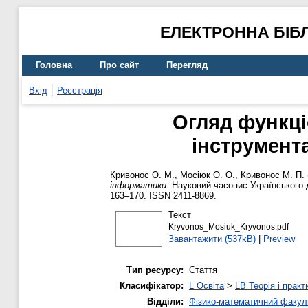
ЕЛЕКТРОННА БІБ
Головна
Про сайт
Перегляд
Вхід
Реєстрація
Огляд функці
інструмент
Кривонос О. М.
,
Мосіюк О. О.
,
Кривонос М. П.
інформатики.
Науковий часопис Українського д
163–170. ISSN 2411-8869.
Текст
Kryvonos_Mosiuk_Kryvonos.pdf
Завантажити (537kB)
|
Preview
Тип ресурсу:
Стаття
Класифікатор:
L Освіта
>
LB Теорія і практ
Відділи:
Фізико-математичний факул