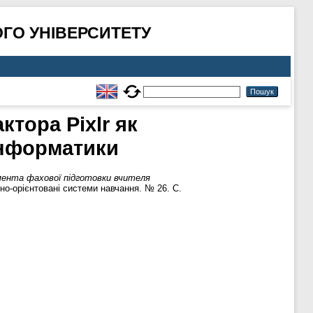
ГО УНІВЕРСИТЕТУ
тора Pixlr як
інформатики
умента фахової підготовки вчителя
о-орієнтовані системи навчання. № 26. С.