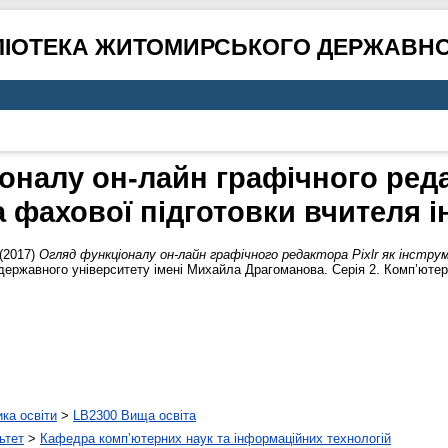
ЛІОТЕКА ЖИТОМИРСЬКОГО ДЕРЖАВНО
оналу он-лайн графічного редак
а фахової підготовки вчителя 
(2017)
Огляд функціоналу он-лайн графічного редактора Pixlr як інстр
ержавного університету імені Михайла Драгоманова. Серія 2. Комп’ютерн
ика освіти
>
LB2300 Вища освіта
ьтет
>
Кафедра комп’ютерних наук та інформаційних технологій