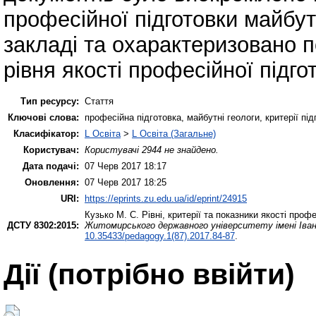
професійної підготовки майбут
закладі та охарактеризовано п
рівня якості професійної підго
Тип ресурсу:
Стаття
Ключові слова:
професійна підготовка, майбутні геологи, критерії під
Класифікатор:
L Освіта
>
L Освіта (Загальне)
Користувач:
Користувачі 2944 не знайдено.
Дата подачі:
07 Черв 2017 18:17
Оновлення:
07 Черв 2017 18:25
URI:
https://eprints.zu.edu.ua/id/eprint/24915
Кузько М. С.
Рівні, критерії та показники якості про
ДСТУ 8302:2015:
Житомирського державного університету імені Івана
10.35433/pedagogy.1(87).2017.84-87
.
Дії ​​(потрібно ввійти)