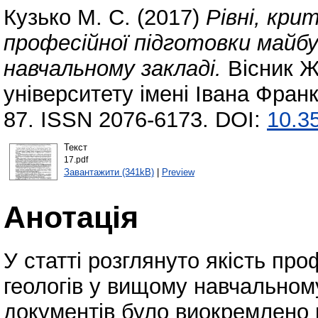
Кузько М. С.
(2017)
Рівні, кри
професійної підготовки майбу
навчальному закладі.
Вісник Ж
університету імені Івана Франк
87. ISSN 2076-6173. DOI:
10.3
Текст
17.pdf
Завантажити (341kB)
|
Preview
Анотація
У статті розглянуто якість про
геологів у вищому навчальному
документів було виокремлено к