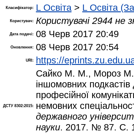
L Освіта
>
L Освіта (З
Класифікатор:
Користувачі 2944 не з
Користувач:
08 Черв 2017 20:49
Дата подачі:
08 Черв 2017 20:54
Оновлення:
https://eprints.zu.edu.u
URI:
Сайко М. М.
,
Мороз М.
іншомовних подкастів 
професійної комунікат
немовних спеціальнос
ДСТУ 8302:2015:
державного університе
науки
. 2017. № 87. С.