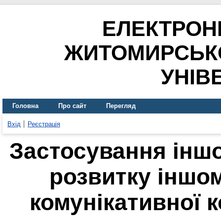
ЕЛЕКТРОН
ЖИТОМИРСЬК
УНІВ
Головна
Про сайт
Перегляд
Вхід
Реєстрація
Застосування інш
розвитку іншо
комунікативної к