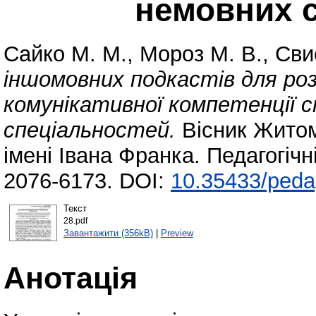
немовних 
Сайко М. М.
,
Мороз М. В.
,
Сви
іншомовних подкастів для ро
комунікативної компетенції 
спеціальностей.
Вісник Житом
імені Івана Франка. Педагогічн
2076-6173. DOI:
10.35433/peda
Текст
28.pdf
Завантажити (356kB)
|
Preview
Анотація