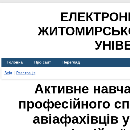
ЕЛЕКТРОН
ЖИТОМИРСЬК
УНІВ
Головна
Про сайт
Перегляд
Вхід
Реєстрація
Активне навч
професійного сп
авіафахівців 