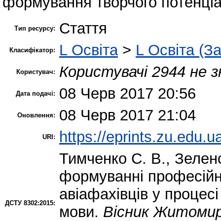
формування творчого потенціа
Стаття
Тип ресурсу:
L Освіта
>
L Освіта (З
Класифікатор:
Користувачі 2944 не з
Користувач:
08 Черв 2017 20:56
Дата подачі:
08 Черв 2017 21:04
Оновлення:
https://eprints.zu.edu.u
URI:
Тимченко С. В.
,
Зеленс
формуванні професійн
авіафахівців у процесі
ДСТУ 8302:2015:
мови.
Вісник Житомир