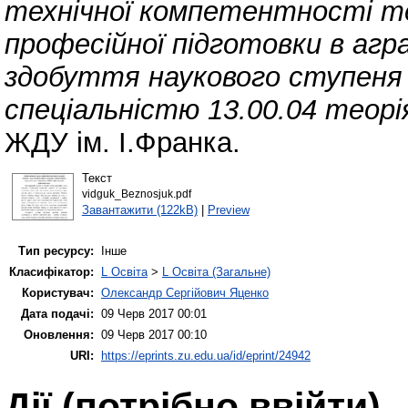
технічної компетентності тех
професійної підготовки в агр
здобуття наукового ступеня 
спеціальністю 13.00.04 теорі
ЖДУ ім. І.Франка.
Текст
vidguk_Beznosjuk.pdf
Завантажити (122kB)
|
Preview
Тип ресурсу:
Інше
Класифікатор:
L Освіта
>
L Освіта (Загальне)
Користувач:
Олександр Сергійович Яценко
Дата подачі:
09 Черв 2017 00:01
Оновлення:
09 Черв 2017 00:10
URI:
https://eprints.zu.edu.ua/id/eprint/24942
Дії ​​(потрібно ввійти)