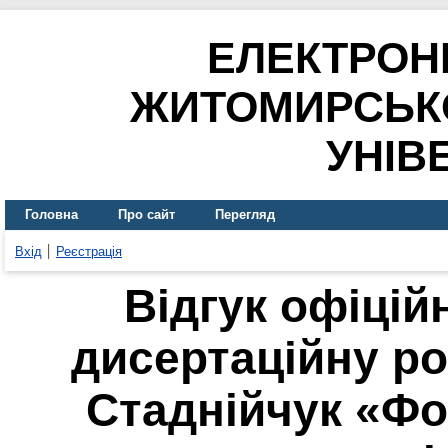
ЕЛЕКТРОН
ЖИТОМИРСЬК
УНІВ
Головна
Про сайт
Перегляд
Вхід
Реєстрація
Відгук офіцій
дисертаційну ро
Стаднійчук «Фо