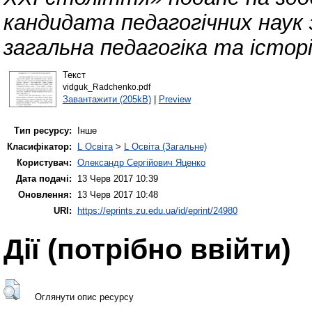
кандидата педагогічних наук 
загальна педагогіка та історі
Текст
vidguk_Radchenko.pdf
Завантажити (205kB)
|
Preview
Тип ресурсу:
Інше
Класифікатор:
L Освіта
>
L Освіта (Загальне)
Користувач:
Олександр Сергійович Яценко
Дата подачі:
13 Черв 2017 10:39
Оновлення:
13 Черв 2017 10:48
URI:
https://eprints.zu.edu.ua/id/eprint/24980
Дії ​​(потрібно ввійти)
Оглянути опис ресурсу