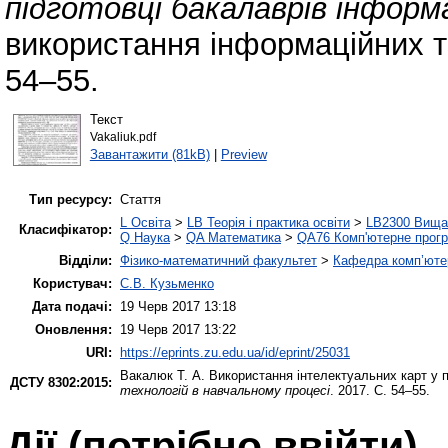
підготовці бакалаврів інформ
використання інформаційних т
54–55.
Текст
Vakaliuk.pdf
Завантажити (81kB)
|
Preview
Тип ресурсу:
Стаття
L Освіта
>
LB Теорія і практика освіти
>
LB2300 Вища 
Класифікатор:
Q Наука
>
QA Математика
>
QA76 Комп'ютерне прогр
Відділи:
Фізико-математичний факультет
>
Кафедра комп’ютер
Користувач:
С.В. Кузьменко
Дата подачі:
19 Черв 2017 13:18
Оновлення:
19 Черв 2017 13:22
URI:
https://eprints.zu.edu.ua/id/eprint/25031
Вакалюк Т. А.
Використання інтелектуальних карт у п
ДСТУ 8302:2015:
технологій в навчальному процесі
. 2017. С. 54–55.
Дії ​​(потрібно ввійти)