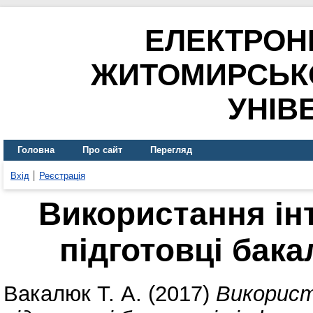
ЕЛЕКТРОН
ЖИТОМИРСЬК
УНІВ
Головна
Про сайт
Перегляд
Вхід
Реєстрація
Використання ін
підготовці бак
Вакалюк Т. А.
(2017)
Використ