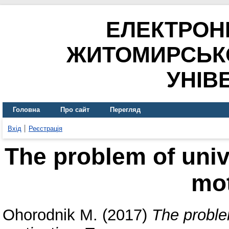
ЕЛЕКТРОН
ЖИТОМИРСЬК
УНІВ
Головна
Про сайт
Перегляд
Вхід
Реєстрація
The problem of univ
mot
Ohorodnik M.
(2017)
The proble