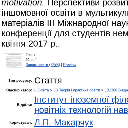
motivation.
Перспективи розвит
іншомовної освіти в мультикул
матеріалів ІІІ Міжнародної на
конференції для студентів не
квітня 2017 р..
Текст
52.pdf
Завантажити (72kB)
|
Preview
Стаття
Тип ресурсу:
Класифікатор:
L Освіта
>
LB Теорія і практика освіти
>
LB2300 Вища 
Інститут іноземної філ
Відділи:
новітніх технологій на
Л.П. Макарчук
Користувач: