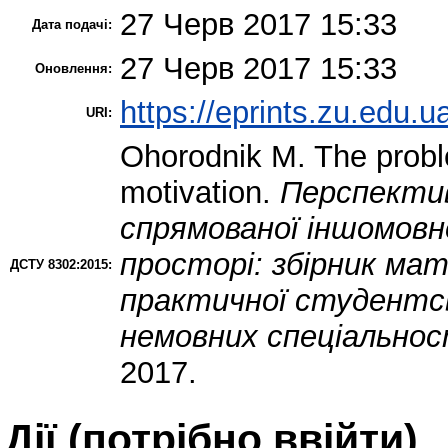
27 Черв 2017 15:33
Дата подачі:
27 Черв 2017 15:33
Оновлення:
https://eprints.zu.edu.u
URI:
Ohorodnik M.
The proble
motivation.
Перспекти
спрямованої іншомовн
просторі: збірник мате
ДСТУ 8302:2015:
практичної студентсь
немовних спеціальнос
2017.
Дії ​​(потрібно ввійти)