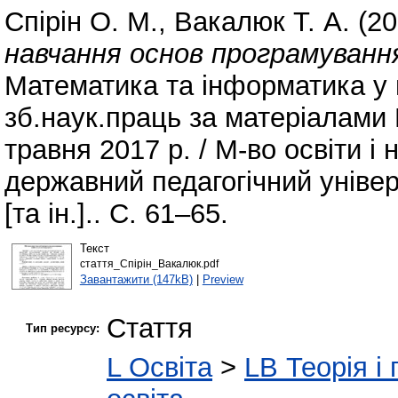
Спірін О. М.
,
Вакалюк Т. А.
(20
навчання основ програмуванн
Математика та інформатика у в
зб.наук.праць за матеріалами 
травня 2017 р. / М-во освіти і
державний педагогічний уніве
[та ін.].. С. 61–65.
Текст
стаття_Спірін_Вакалюк.pdf
Завантажити (147kB)
|
Preview
Стаття
Тип ресурсу:
L Освіта
>
LB Теорія і 