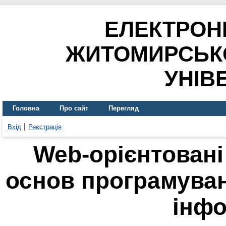
ЕЛЕКТРОН
ЖИТОМИРСЬК
УНІВ
Головна
Про сайт
Перегляд
Вхід
Реєстрація
Web-opiєнтовані
основ програмуван
інф