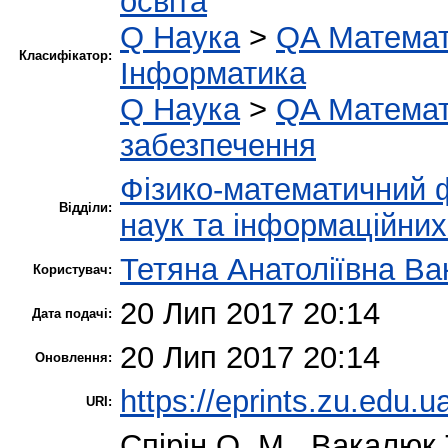
освіта
Q Наука
>
QA Матема
Класифікатор:
Інформатика
Q Наука
>
QA Матема
забезпечення
Фізико-математичний 
Відділи:
наук та інформаційних
Тетяна Анатоліївна В
Користувач:
20 Лип 2017 20:14
Дата подачі:
20 Лип 2017 20:14
Оновлення:
https://eprints.zu.edu.u
URI:
Спірін О. М.
,
Вакалюк 