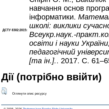
навчання основ програ
інформатики.
Математ
школі: виклики сучасн
ДСТУ 8302:2015:
Всеукр.наук.-практ.ко
освіти і науки Україн
педагогічний універс
[та ін.].
. 2017. С. 61–6
Дії ​​(потрібно ввійти)
Оглянути опис ресурсу
© 2008–2026
Zhytomyr Ivan Franko State University